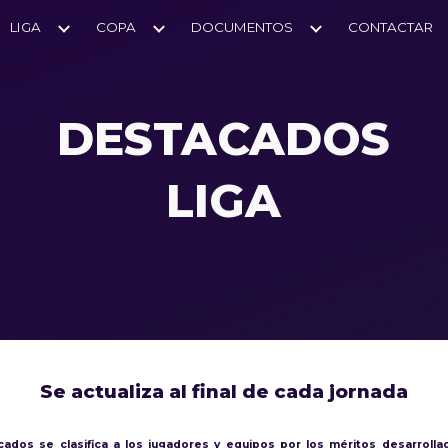
LIGA
COPA
DOCUMENTOS
CONTACTAR
ip to main content
Skip to navigat
DESTACADOS
LIGA
Se actualiza al final de cada jornada
ados se clasifica a los jugadores y equipos por los méritos desarroll