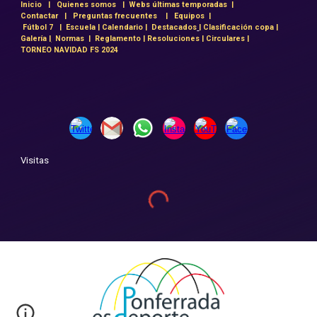
Inicio
|
Quienes somos
|
Webs últimas temporadas
|
Contactar
|
Preguntas frecuentes
|
Equipos
|
Fútbol 7
|
Escuela
|
Calendario
|
Destacados
|
Clasificación copa
|
Galería
|
Normas
|
Reglamento
|
Resoluciones
|
Circulares
|
TORNEO NAVIDAD FS 2024
Visitas